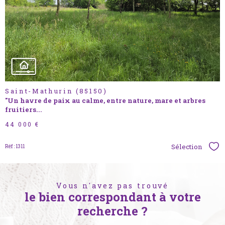
bien
Saint-Mathurin (85150)
"Un havre de paix au calme, entre nature, mare et arbres
fruitiers...
44 000 €
Sélection
Réf : 1311
Sél
Vous n'avez pas trouvé
le bien correspondant à votre
recherche ?