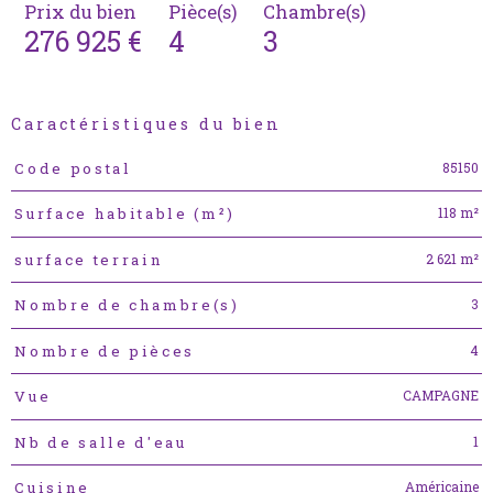
Prix du bien
Pièce(s)
Chambre(s)
276 925 €
4
3
Caractéristiques du bien
Caractéristiques
Valeurs
85150
Code postal
118 m²
Surface habitable (m²)
2 621 m²
surface terrain
3
Nombre de chambre(s)
4
Nombre de pièces
CAMPAGNE
Vue
1
Nb de salle d'eau
Américaine
Cuisine