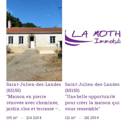
voir le
voir le
bien
bien
Saint-Julien-des-Landes
Saint-Julien-des-Landes
(85150)
(85150)
"Maison en pierre
"Une belle opportunité
rénovée avec cheminée,
pour créer la maison qui
jardin clos et terrasse –...
vous ressemble"
105 m²
-
214 225 €
121 m²
-
261 250 €