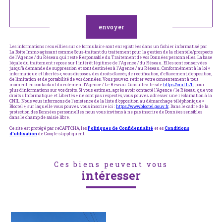
Validation
envoyer
Les informations recueillies sur ce formulaire sont enregistrées dans un fichier informatisé par
La Boite Immo agissant comme Sous-traitant du traitement pour la gestion de la clientèle/prospects
de l'Agence / du Réseau qui reste Responsable du Traitement de vos Données personnelles. La base
légale du traitement repose sur l'intérêt légitime de l'Agence / du Réseau. Elles sont conservées
jusqu'à demande de suppression et sont destinées à l'Agence / au Réseau. Conformément à la loi «
informatique et libertés », vous disposez des droits d’accès, de rectification, d’effacement, d’opposition,
de limitation et de portabilité de vos données. Vous pouvez retirer votre consentement à tout
moment en contactant directement l’Agence / Le Réseau. Consultez le site
https://cnil.fr/fr
pour
plus d’informations sur vos droits. Si vous estimez, après avoir contacté l'Agence / le Réseau, que vos
droits « Informatique et Libertés » ne sont pas respectés, vous pouvez adresser une réclamation à la
CNIL. Nous vous informons de l’existence de la liste d'opposition au démarchage téléphonique «
Bloctel », sur laquelle vous pouvez vous inscrire ici :
https://www.bloctel.gouv.fr
. Dans le cadre de la
protection des Données personnelles, nous vous invitons à ne pas inscrire de Données sensibles
dans le champ de saisie libre.
Ce site est protégé par reCAPTCHA, les
Politiques de Confidentialité
et es
Conditions
d'utilisation
de Google s'appliquent.
Ces biens peuvent vous
intéresser