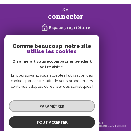
se
connecter
Espace propriétaire
nous
suivre
Comme beaucoup, notre site
utilise les cookies
On aimerait vous accompagner pendant
votre visite.
nous
En poursuivant, vous acceptez l'utilisation des
adhérons
cookies par ce site, afin de vous proposer des
contenus adaptés et réaliser des statistiques !
PARAMÉTRER
TOUT ACCEPTER
© 2026 | Tous droits réservés | Traduction powered by Google |
Nos honoraires
Plan du site
Mentions légales
Admin
Partenaires
Politique RGPD
Cookies