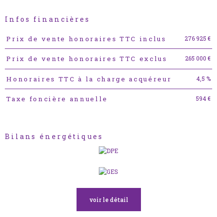
Infos financières
Caractéristiques
Valeurs
276 925 €
Prix de vente honoraires TTC inclus
265 000 €
Prix de vente honoraires TTC exclus
4,5 %
Honoraires TTC à la charge acquéreur
594 €
Taxe foncière annuelle
Bilans énergétiques
voir le détail