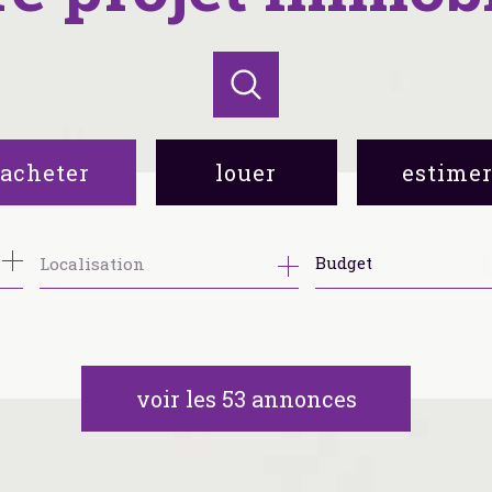
acheter
louer
estime
de l'ancien
à l'année
Budget
voir les
53
annonces