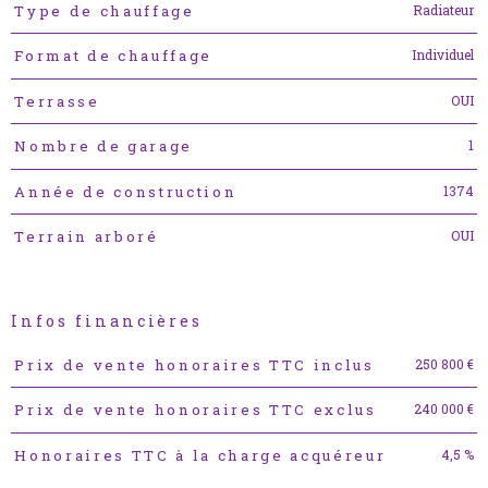
Radiateur
Type de chauffage
Individuel
Format de chauffage
OUI
Terrasse
1
Nombre de garage
1374
Année de construction
OUI
Terrain arboré
Infos financières
Caractéristiques
Valeurs
250 800 €
Prix de vente honoraires TTC inclus
240 000 €
Prix de vente honoraires TTC exclus
4,5 %
Honoraires TTC à la charge acquéreur