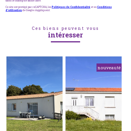
dans le champ de saisie libre.
Ce site est protégé par reCAPTCHA, les
Politiques de Confidentialité
et es
Conditions
d'utilisation
de Google s'appliquent.
Ces biens peuvent vous
intéresser
nouveauté
voir le
voir le
bien
bien