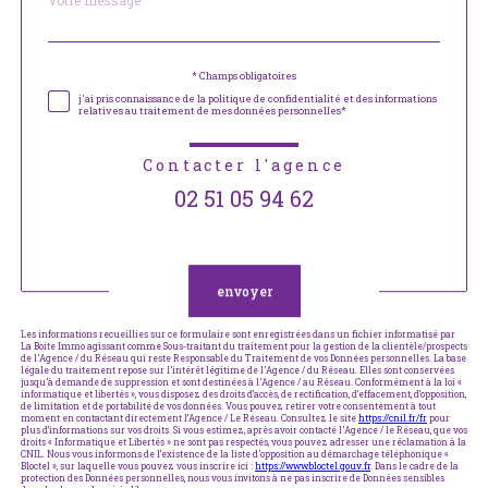
*
par
défaut
Validation
* Champs obligatoires
j'ai pris connaissance de la politique de confidentialité et des informations
relatives au traitement de mes données personnelles*
Contacter l'agence
02 51 05 94 62
Validation
envoyer
Les informations recueillies sur ce formulaire sont enregistrées dans un fichier informatisé par
La Boite Immo agissant comme Sous-traitant du traitement pour la gestion de la clientèle/prospects
de l'Agence / du Réseau qui reste Responsable du Traitement de vos Données personnelles. La base
légale du traitement repose sur l'intérêt légitime de l'Agence / du Réseau. Elles sont conservées
jusqu'à demande de suppression et sont destinées à l'Agence / au Réseau. Conformément à la loi «
informatique et libertés », vous disposez des droits d’accès, de rectification, d’effacement, d’opposition,
de limitation et de portabilité de vos données. Vous pouvez retirer votre consentement à tout
moment en contactant directement l’Agence / Le Réseau. Consultez le site
https://cnil.fr/fr
pour
plus d’informations sur vos droits. Si vous estimez, après avoir contacté l'Agence / le Réseau, que vos
droits « Informatique et Libertés » ne sont pas respectés, vous pouvez adresser une réclamation à la
CNIL. Nous vous informons de l’existence de la liste d'opposition au démarchage téléphonique «
Bloctel », sur laquelle vous pouvez vous inscrire ici :
https://www.bloctel.gouv.fr
. Dans le cadre de la
protection des Données personnelles, nous vous invitons à ne pas inscrire de Données sensibles