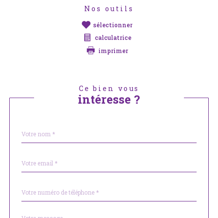
Nos outils
sélectionner
calculatrice
imprimer
Ce bien vous
intéresse ?
Nom
Fieldset
*
par
défaut
email
*
Téléphone
*
Message
Fieldset