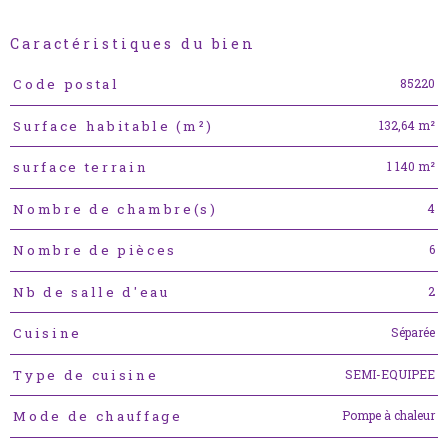
Caractéristiques du bien
Caractéristiques
Valeurs
85220
Code postal
132,64 m²
Surface habitable (m²)
1 140 m²
surface terrain
4
Nombre de chambre(s)
6
Nombre de pièces
2
Nb de salle d'eau
Séparée
Cuisine
SEMI-EQUIPEE
Type de cuisine
Pompe à chaleur
Mode de chauffage