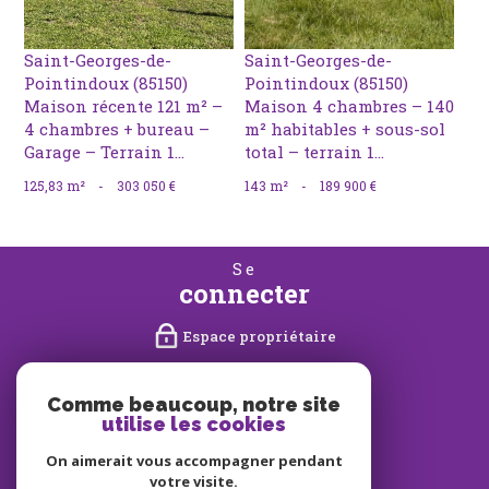
Saint-Georges-de-
Saint-Georges-de-
Pointindoux (85150)
Pointindoux (85150)
Maison récente 121 m² –
Maison 4 chambres – 140
4 chambres + bureau –
m² habitables + sous-sol
Garage – Terrain 1...
total – terrain 1...
125,83 m²
-
303 050 €
143 m²
-
189 900 €
se
connecter
Espace propriétaire
nous
suivre
Comme beaucoup, notre site
utilise les cookies
On aimerait vous accompagner pendant
votre visite.