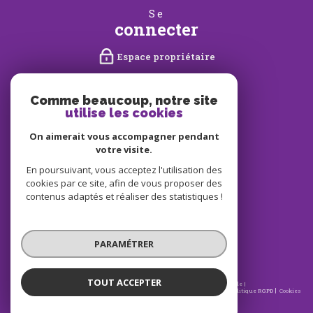
se
connecter
Espace propriétaire
nous
suivre
Comme beaucoup, notre site
utilise les cookies
On aimerait vous accompagner pendant
votre visite.
nous
En poursuivant, vous acceptez l'utilisation des
adhérons
cookies par ce site, afin de vous proposer des
contenus adaptés et réaliser des statistiques !
PARAMÉTRER
TOUT ACCEPTER
© 2026 | Tous droits réservés | Traduction powered by Google |
Nos honoraires
Plan du site
Mentions légales
Admin
Partenaires
Politique RGPD
Cookies