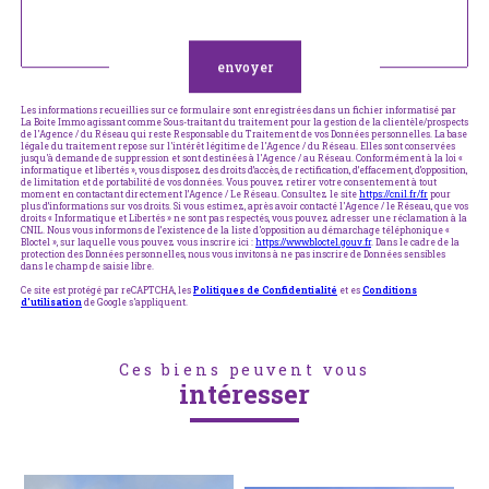
Validation
envoyer
Les informations recueillies sur ce formulaire sont enregistrées dans un fichier informatisé par
La Boite Immo agissant comme Sous-traitant du traitement pour la gestion de la clientèle/prospects
de l'Agence / du Réseau qui reste Responsable du Traitement de vos Données personnelles. La base
légale du traitement repose sur l'intérêt légitime de l'Agence / du Réseau. Elles sont conservées
jusqu'à demande de suppression et sont destinées à l'Agence / au Réseau. Conformément à la loi «
informatique et libertés », vous disposez des droits d’accès, de rectification, d’effacement, d’opposition,
de limitation et de portabilité de vos données. Vous pouvez retirer votre consentement à tout
moment en contactant directement l’Agence / Le Réseau. Consultez le site
https://cnil.fr/fr
pour
plus d’informations sur vos droits. Si vous estimez, après avoir contacté l'Agence / le Réseau, que vos
droits « Informatique et Libertés » ne sont pas respectés, vous pouvez adresser une réclamation à la
CNIL. Nous vous informons de l’existence de la liste d'opposition au démarchage téléphonique «
Bloctel », sur laquelle vous pouvez vous inscrire ici :
https://www.bloctel.gouv.fr
. Dans le cadre de la
protection des Données personnelles, nous vous invitons à ne pas inscrire de Données sensibles
dans le champ de saisie libre.
Ce site est protégé par reCAPTCHA, les
Politiques de Confidentialité
et es
Conditions
d'utilisation
de Google s'appliquent.
Ces biens peuvent vous
intéresser