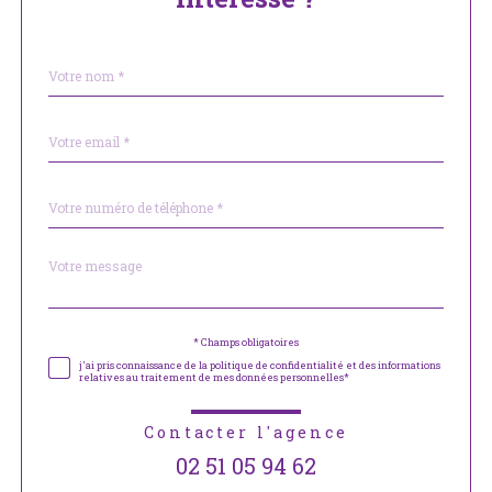
Nom
Fieldset
*
par
défaut
email
*
Téléphone
*
Message
Fieldset
*
par
défaut
Validation
* Champs obligatoires
j'ai pris connaissance de la politique de confidentialité et des informations
relatives au traitement de mes données personnelles*
Contacter l'agence
02 51 05 94 62