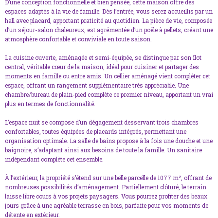
D’une conception fonctionnelle et bien pensée, cette maison offre des
espaces adaptés à la vie de famille. Dès l’entrée, vous serez accueillis par un
hall avec placard, apportant praticité au quotidien. La pièce de vie, composée
d’un séjour-salon chaleureux, est agrémentée d’un poêle à pellets, créant une
atmosphère confortable et conviviale en toute saison.
La cuisine ouverte, aménagée et semi-équipée, se distingue par son îlot
central, véritable cœur de la maison, idéal pour cuisiner et partager des
moments en famille ou entre amis. Un cellier aménagé vient compléter cet
espace, offrant un rangement supplémentaire très appréciable. Une
chambre/bureau de plain-pied complète ce premier niveau, apportant un vrai
plus en termes de fonctionnalité.
L’espace nuit se compose d’un dégagement desservant trois chambres
confortables, toutes équipées de placards intégrés, permettant une
organisation optimale. La salle de bains propose à la fois une douche et une
baignoire, s’adaptant ainsi aux besoins de toute la famille. Un sanitaire
indépendant complète cet ensemble.
À l’extérieur, la propriété s’étend sur une belle parcelle de 1077 m², offrant de
nombreuses possibilités d’aménagement. Partiellement clôturé, le terrain
laisse libre cours à vos projets paysagers. Vous pourrez profiter des beaux
jours grâce à une agréable terrasse en bois, parfaite pour vos moments de
détente en extérieur.