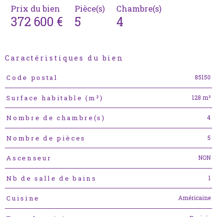
Prix du bien
Pièce(s)
Chambre(s)
372 600 €
5
4
Caractéristiques du bien
Caractéristiques
Valeurs
85150
Code postal
128 m²
Surface habitable (m²)
4
Nombre de chambre(s)
5
Nombre de pièces
NON
Ascenseur
1
Nb de salle de bains
Américaine
Cuisine