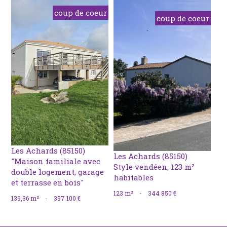
coup de coeur
coup de coeur
voir le
voir le
bien
bien
Les Achards (85150)
Les Achards (85150)
"Maison familiale avec
Style vendéen, 123 m²
double logement, garage
habitables
et terrasse en bois"
123 m²
-
344 850 €
139,36 m²
-
397 100 €