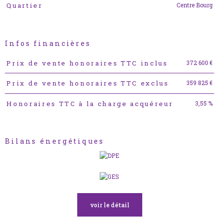
Centre Bourg
Quartier
Infos financières
Caractéristiques
Valeurs
372 600 €
Prix de vente honoraires TTC inclus
359 825 €
Prix de vente honoraires TTC exclus
3,55 %
Honoraires TTC à la charge acquéreur
Bilans énergétiques
voir le détail