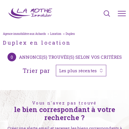
Agence immobilière aux Achards
Location
duplex
Duplex en location
0
ANNONCE(S) TROUVÉE(S) SELON VOS CRITÈRES
Trier par
Les plus récentes
Vous n'avez pas trouvé
le bien correspondant à votre
recherche ?
Créer une alerte email et recevez les biens correspondants à